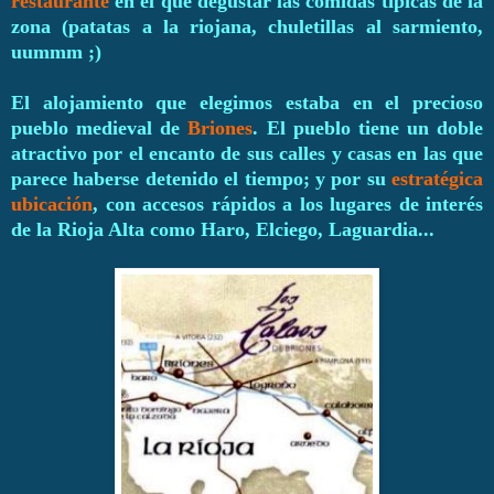
restaurante
en el que degustar las comidas típicas de la
zona (patatas a la riojana, chuletillas al sarmiento,
uummm ;)
El alojamiento que elegimos estaba en el precioso
pueblo medieval de
Briones
. El pueblo tiene un doble
atractivo por el encanto de sus calles y casas en las que
parece haberse detenido el tiempo; y por su
estratégica
ubicación
, con accesos rápidos a los lugares de interés
de la Rioja Alta como Haro, Elciego, Laguardia...