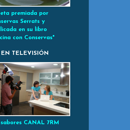
eta premiada por
servas Serrats y
licada en su libro
cina con Conservas"
 EN TELEVISIÓN
 sabores CANAL 7RM