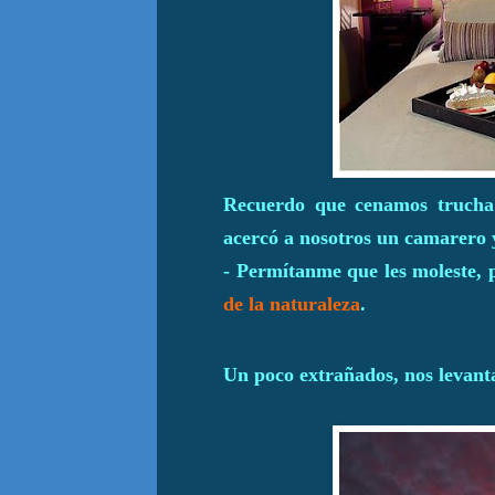
Recuerdo que cenamos trucha 
acercó a nosotros un camarero 
- Permítanme que les moleste, p
de la naturaleza
.
Un poco extrañados, nos levanta