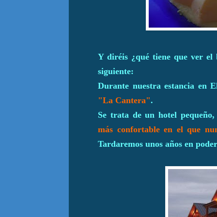
Y diréis ¿qué tiene que ver el 
siguiente:
Durante nuestra estancia en E
"La Cantera"
.
Se trata de un hotel pequeño,
más confortable en el que nu
Tardaremos unos años en poder 