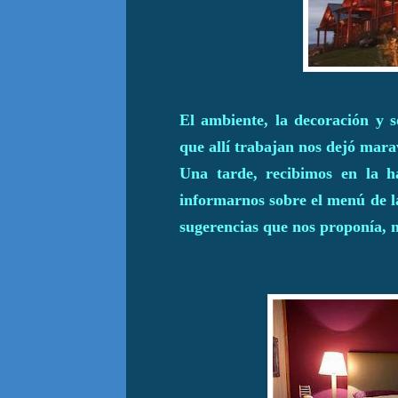
El ambiente, la decoración y s
que allí trabajan nos dejó mara
Una tarde, recibimos en la h
informarnos sobre el menú de la
sugerencias que nos proponía, no