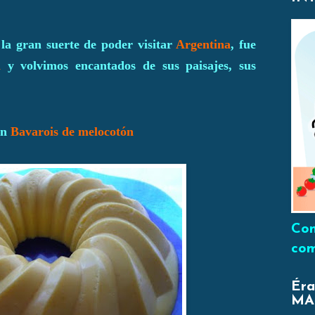
la gran suerte de poder visitar
Argentina
, fue
l
y volvimos encantados de sus paisajes, sus
un
Bavarois de melocotón
Con
com
Éra
MA