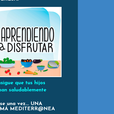
sigue que tus hijos
an saludablemente
se una vez... UNA
MÁ MEDITERR@NEA