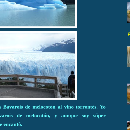
n Bavarois de melocotón al vino torrontés. Yo
varois de melocotón, y aunque soy súper
e encantó.