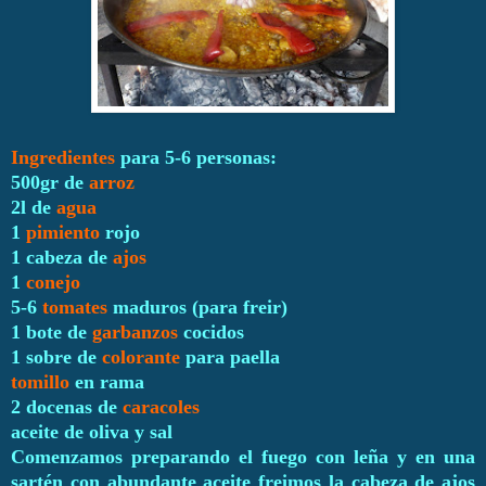
Ingredientes
para 5-6 personas:
500gr de
arroz
2l de
agua
1
pimiento
rojo
1 cabeza de
ajos
1
conejo
5-6
tomates
maduros (para freir)
1 bote de
garbanzos
cocidos
1 sobre de
colorante
para paella
tomillo
en rama
2 docenas de
caracoles
aceite de oliva y sal
Comenzamos preparando el fuego con leña y en una
sartén con abundante aceite freimos la cabeza de ajos