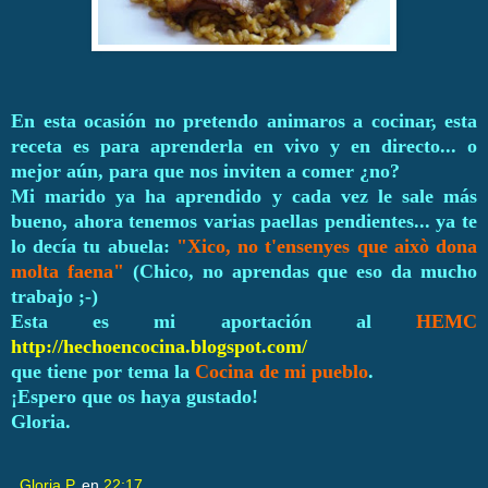
En esta ocasión no pretendo animaros a cocinar, esta
receta es para aprenderla en vivo y en directo... o
mejor aún, para que nos inviten a comer ¿no?
Mi marido ya ha aprendido y cada vez le sale más
bueno, ahora tenemos varias paellas pendientes... ya te
lo decía tu abuela:
"Xico, no t'ensenyes que això dona
molta faena"
(Chico, no aprendas que eso da mucho
trabajo ;-)
Esta es mi aportación al
HEMC
http://hechoencocina.blogspot.com/
que tiene por tema la
Cocina de mi pueblo
.
¡Espero que os haya gustado!
Gloria.
Gloria P.
en
22:17