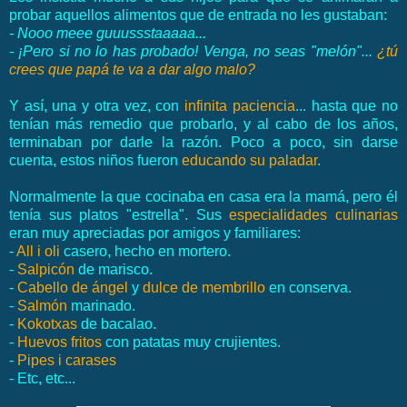
probar aquellos alimentos que de entrada no les gustaban:
- Nooo meee guuussstaaaaa...
- ¡Pero si no lo has probado! Venga, no seas "melón"...
¿tú
crees que papá te va a dar algo malo?
Y así, una y otra vez, con
infinita paciencia
... hasta que no
tenían más remedio que probarlo, y al cabo de los años,
terminaban por darle la razón. Poco a poco, sin darse
cuenta, estos niños fueron
educando su paladar
.
Normalmente la que cocinaba en casa era la mamá, pero él
tenía sus platos "estrella". Sus
especialidades culinarias
eran muy apreciadas por amigos y familiares:
-
All i oli
casero, hecho en mortero.
-
Salpicón
de marisco.
-
Cabello de ángel
y
dulce de membrillo
en conserva.
-
Salmón
marinado.
-
Kokotxas
de bacalao.
-
Huevos fritos
con patatas muy crujientes.
-
Pipes i carases
- Etc, etc...