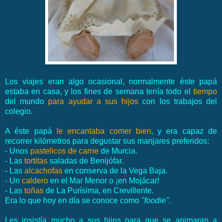
Los viajes eran algo ocasional, normalmente éste papá
estaba en casa, y los fines de semana tenía todo el
tiempo
del mundo
para ayudar a sus hijos
con los trabajos del
colegio.
A éste papá
le encantaba comer bien
, y era capaz de
recorrer kilómetros para degustar sus manjares preferidos:
- Unos
pastelicos de carne
de Murcia.
- Las
tortitas
saladas de Benijófar.
- Las
alcachofas
en conserva de la Vega Baja.
- Un
caldero
en el Mar Menor o ¡en Mojácar!
- Las
toñas
de La Purísima, en Crevillente.
Era lo que hoy en día se conoce como
"foodie".
Les insistía mucho a sus hijos para que se animaran a