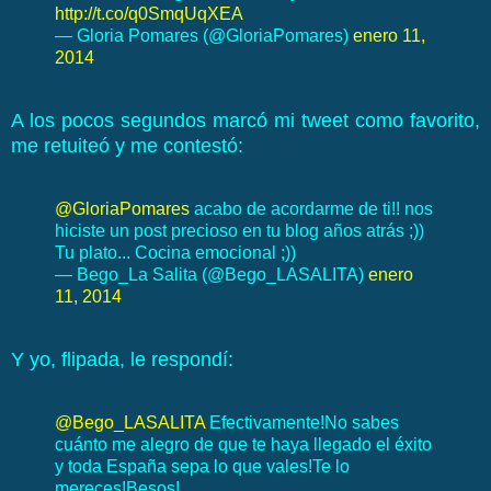
http://t.co/q0SmqUqXEA
— Gloria Pomares (@GloriaPomares)
enero 11,
2014
A los pocos segundos marcó mi tweet como favorito,
me retuiteó y me contestó:
@GloriaPomares
acabo de acordarme de ti!! nos
hiciste un post precioso en tu blog años atrás ;))
Tu plato... Cocina emocional ;))
— Bego_La Salita (@Bego_LASALITA)
enero
11, 2014
Y yo, flipada, le respondí:
@Bego_LASALITA
Efectivamente!No sabes
cuánto me alegro de que te haya llegado el éxito
y toda España sepa lo que vales!Te lo
mereces!Besos!