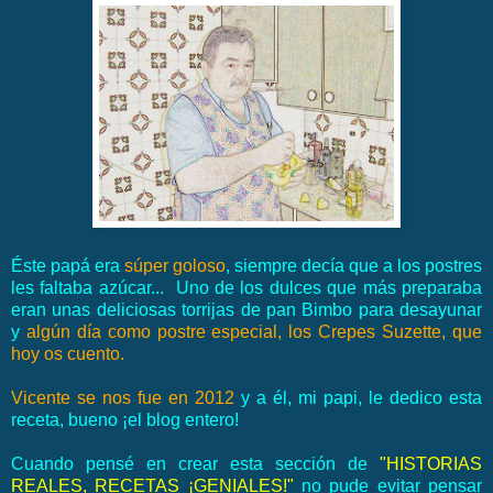
Éste papá era
súper goloso
, siempre decía que a los postres
les faltaba azúcar... Uno de los dulces que más preparaba
eran unas deliciosas torrijas de pan Bimbo para desayunar
y
algún día como postre especial, los Crepes Suzette, que
hoy os cuento.
Vicente
se nos fue en 2012
y a él, mi papi, le dedico esta
receta, bueno ¡el blog entero!
Cuando pensé en crear esta sección de
"HISTORIAS
REALES, RECETAS ¡GENIALES!"
no pude evitar pensar