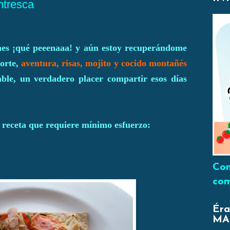
ntresca
nes ¡qué peeenaaa! y aún estoy recuperándome
porte,
aventura, risas, mojito y cocido montañés
able, un verdadero placer compartir esos días
 receta que requiere mínimo esfuerzo:
Con
com
Éra
MA