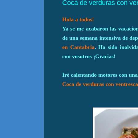
Coca de verduras con ve
Hola a todos!
Ya se me acabaron las vacacio
de una semana intensiva de de
en Cantabria
. Ha sido inolvid
con vosotros ¡Gracias!
Iré calentando motores con una
Coca de verduras con ventresca