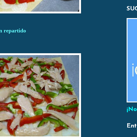
SU
n repartido
¡No
Ent