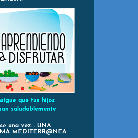
sigue que tus hijos
an saludablemente
se una vez... UNA
MÁ MEDITERR@NEA