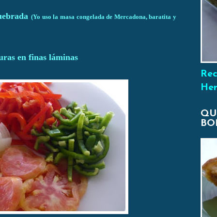
uebrada
(Yo uso la masa congelada de Mercadona, baratita y
ras en finas láminas
Rec
Her
QU
BO