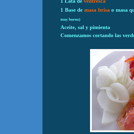
1 Lata de
ventresca
1 Base de
masa brisa
o masa q
muy buena)
Aceite, sal y pimienta
Comenzamos cortando las verdu