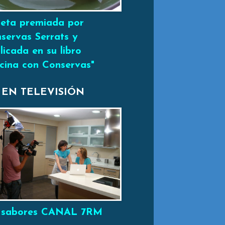
eta premiada por
servas Serrats y
licada en su libro
cina con Conservas"
 EN TELEVISIÓN
 sabores CANAL 7RM