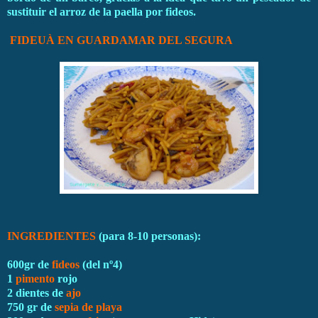
sustituir el arroz de la paella por fideos.
FIDEUÀ EN GUARDAMAR DEL SEGURA
INGREDIENTES
(para 8-10 personas):
600gr de
fideos
(del nº4)
1
pimento
rojo
2 dientes de
ajo
750 gr de
sepia de playa