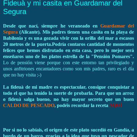
Fideuà y mi casita en Guardamar del
Segura
Desde que nací, siempre he veraneado en
Guardamar del
Segura
(Alicante). Mis padres tienen una casita en la playa de
Babilonia y es una gozada vivir con la orilla del mar a escasos
20 metros de la puerta.
Podría contaros cantidad de momentos
felices que hemos disfrutado en esta casa, pero lo mejor será
enseñaros uno de los platos estrella de la "Pensión Pomares".
Lo de pensión viene porque con este entorno tan privilegiado y
unos anfitriones encantadores como son mis padres, raro es el día
que no hay visita ;-)
La fideuà de mi madre es espectacular, consigue conquistar a
todo el que ha tenido la suerte de probarla. Para que un arroz
o fideuà salga bueno, no hay mayor secreto que un buen
CALDO DE PESCADO
, podéis recordar la
receta
AQUÍ
Por si no lo sabíais, el origen de este plato sucedió en Gandía, a
bordo de un barco, gracias a la idea que tuvo un pescador de